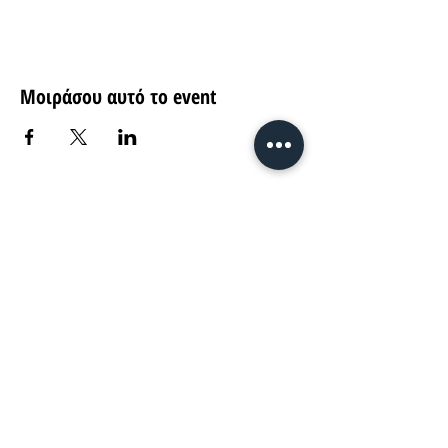
Μοιράσου αυτό το event
Return
Ag. Andreou 89-91, Patras
find us on...
©2022-23 by Tanguera Dance Academy
Powered by Giota Sakellariou