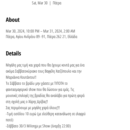
Sat, Mar 30
  |  
Πάτρα
About
Mar 30, 2024, 10:00 PM – Mar 31, 2024, 2:00 AM
Πάτρα, Αγίου Ανδρέου 89 -91, Πάτρα 262 21, Ελλάδα
Details
Μεγάλη μας τιμή και χαρά που θα έχουμε κοντά μας για ένα 
ακόμα Σαββατοκύριακο τους Βαγγέλη Χατζόπουλο και την 
Μαριάννα Κουτάντου!!
Το Σάββατο το βράδυ μην χάσετε με ΤΙΠΟΤΑ το 
φαντασμαγορικό show που θα δώσουν για εμάς. Τις 
μουσικές επιλογές της βραδίας θα αναλάβει για πρώτη φορά 
στη σχολή μας ο Χάρης Δρίβας!!
Σας περιμένουμε με μεγάλη χαρά όλους!!!
-Τιμή εισόδου 10 ευρώ (με ελεύθερη κατανάλωση σε ελαφρύ 
ποτό)

-Σάββατο 30/3 Milonga με Show (έναρξη 22:00)