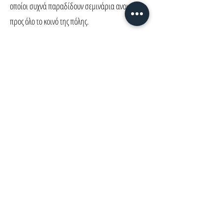
οποίοι συχνά παραδίδουν σεμινάρια ανοικτά
προς όλο το κοινό της πόλης.
Αγίου Ανδρέου 89-91, Πάτρα
find us on...
©2022-26 by Tanguera Dance Academy
Powered by Giota Sakellariou