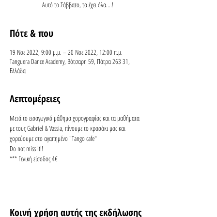
Αυτό το Σάββατο, τα έχει όλα....!
Πότε & που
19 Νοε 2022, 9:00 μ.μ. – 20 Νοε 2022, 12:00 π.μ.
Tanguera Dance Academy, Βότσαρη 59, Πάτρα 263 31,
Ελλάδα
Λεπτομέρειες
Μετά το εισαγωγικό μάθημα χορογραφίας και τα μαθήματα 
με τους Gabriel & Vassia, πίνουμε το κρασάκι μας και 
χορεύουμε στο αγαπημένο "Tango cafe" 
Do not miss it!!
*** Γενική είσοδος 4€
Κοινή χρήση αυτής της εκδήλωσης