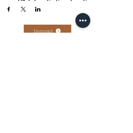
Επιστροφή
Αγίου Ανδρέου 89-91, Πάτρα
find us on...
©2022-26 by Tanguera Dance Academy
Powered by Giota Sakellariou