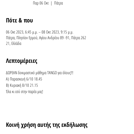
Παρ 06 Οκτ
  |  
Πάτρα
Πότε & που
06 Οκτ 2023, 6:45 μ.μ. – 08 Οκτ 2023, 9:15 μ.μ.
Πάτρα, Πλησίον Ερμού, Αγίου Ανδρέου 89 -91, Πάτρα 262
21, Ελλάδα
Λεπτομέρειες
ΔΩΡΕΑΝ δοκιμαστικό μάθημα TANGO για όλους!!!
Α) Παρασκευή 6/10 18.45
Β) Κυριακή 8/10 21.15
Έλα κι εσύ στην παρέα μας!
Κοινή χρήση αυτής της εκδήλωσης