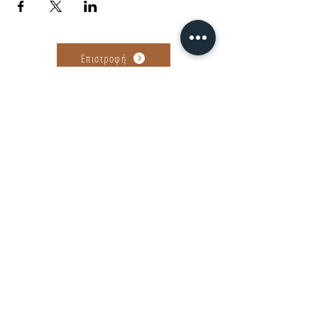
Επιστροφή
Αγίου Ανδρέου 89-91, Πάτρα
find us on...
©2022-26 by Tanguera Dance Academy
Powered by Giota Sakellariou